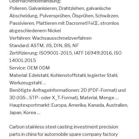
Oberflächenbehandlung:
Polieren, Galvanisieren, Drahtziehen, galvanische
Abscheidung, Pulversprühen, Ölsprühen, Schwärzen,
Passivieren, Plattieren mit Dacrometï¼Œ, stromlos
abgeschiedenem Nickel
Verfahren: Wachsausschmelzverfahren
Standard: ASTM, JIS, DIN, BS, NF
Zertifizierung: ISO9001-2015, IATF 16949:2016, ISO
14001:2015
Service: OEM ODM
Material: Edelstahl, Kohlenstoffstahl, legierter Stahl,
Werkzeugstahl …
Benötigte Anfrageinformationen: 2D (PDF-Format) und
3D (IGS-, STP- oder X_T-Format), Material, Menge …
Hauptexportmarkt: Europa, Amerika, Kanada, Australien,
Japan, Korea …
Carbon stainless steel casting investment precision
parts in china for automobile spare company factory