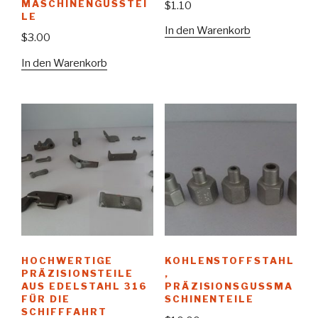
MASCHINENGUSSTEI
$
1.10
LE
In den Warenkorb
$
3.00
In den Warenkorb
HOCHWERTIGE
KOHLENSTOFFSTAHL
PRÄZISIONSTEILE
,
AUS EDELSTAHL 316
PRÄZISIONSGUSSMA
FÜR DIE
SCHINENTEILE
SCHIFFFAHRT