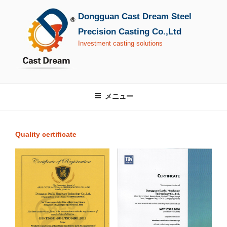
コ
Dongguan Cast Dream Steel
ン
テ
Precision Casting Co.,Ltd
ン
Investment casting solutions
ツ
へ
ス
キ
メニュー
ッ
プ
Quality certificate