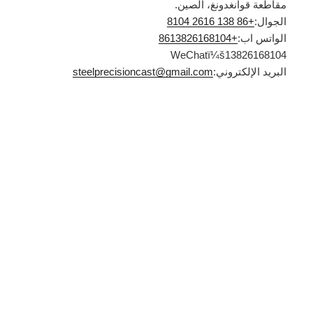
مقاطعة قوانغدونغ، الصين.
الجوال:
+86 138 2616 8104
الواتس اب:
+8613826168104
WeChatï¼š13826168104
البريد الإلكتروني:
steelprecisioncast@gmail.com