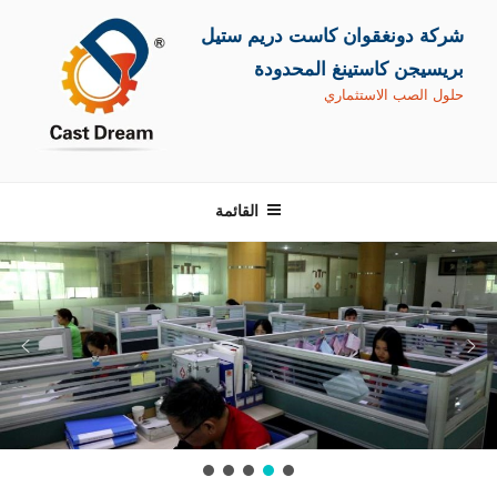
التجاوز
شركة دونغقوان كاست دريم ستيل
إلى
المحتوى
بريسيجن كاستينغ المحدودة
حلول الصب الاستثماري
القائمة