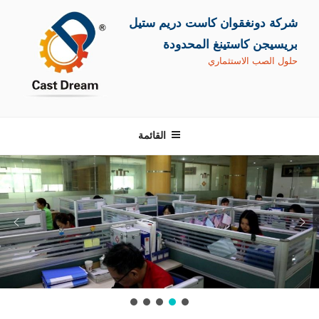
التجاوز
شركة دونغقوان كاست دريم ستيل
إلى
المحتوى
بريسيجن كاستينغ المحدودة
حلول الصب الاستثماري
القائمة