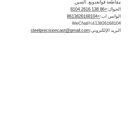
مقاطعة قوانغدونغ، الصين.
الجوال:
+86 138 2616 8104
الواتس اب:
+8613826168104
WeChatï¼š13826168104
البريد الإلكتروني:
steelprecisioncast@gmail.com