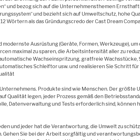
n“ und bezog sich auf die Unternehmensthemen Ernsthaftig
ierungssystem“ und bezieht sich auf Umweltschutz, hohe Qual
t 12 Wörtern als das Gründungscredo der Cast Dream Compa
d modernste Ausrüstung (Geräte, Formen, Werkzeuge), um d
rcen maximal zu sparen, die Arbeitsintensität aller zu red
 automatische Wachseinspritzung, gratfreie Wachsstücke, S
omatisches Schleiftor usw. und realisieren Sie Schritt für 
alität
s Unternehmens. Produkte sind wie Menschen. Der größte Unt
auf Qualität legen, jeder Prozess gemäß den Betriebsstan
lle, Datenverwaltung und Tests erforderlich sind, können
jeden und jeder hat die Verantwortung, die Umwelt zu schüt
n. Gehen Sie bei der Arbeit sorgfältig und verantwortungsb