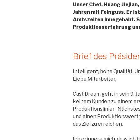
Unser Chef, Huang Jiejian
Jahren mit Feinguss. Er i
Amtszeiten innegehabt. S
Produktionserfahrung und
Brief des Präside
Intelligent, hohe Qualität, 
Liebe Mitarbeiter,
Cast Dream geht in sein 9. J
keinem Kunden zu einem erst
Produktionslinien. Nächstes
und einen Produktionswert v
das Ziel zu erreichen.
Ich erinnere mich, dass ich 