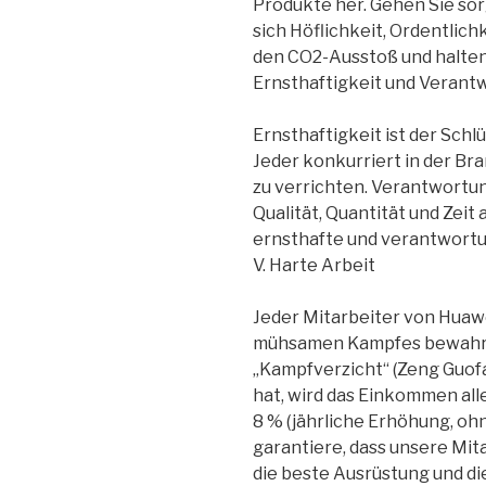
Produkte her. Gehen Sie so
sich Höflichkeit, Ordentlich
den CO2-Ausstoß und halten
Ernsthaftigkeit und Verant
Ernsthaftigkeit ist der Sch
Jeder konkurriert in der B
zu verrichten. Verantwortun
Qualität, Quantität und Zei
ernsthafte und verantwortu
V. Harte Arbeit
Jeder Mitarbeiter von Huawe
mühsamen Kampfes bewahren, 
„Kampfverzicht“ (Zeng Guofa
hat, wird das Einkommen all
8 % (jährliche Erhöhung, ohn
garantiere, dass unsere Mit
die beste Ausrüstung und di