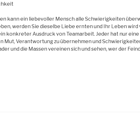
chkeit
n kann ein liebevoller Mensch alle Schwierigkeiten überwi
lieben, werden Sie dieselbe Liebe ernten und Ihr Leben wird
d ein konkreter Ausdruck von Teamarbeit. Jeder hat nur eine
en Mut, Verantwortung zu übernehmen und Schwierigkeiten 
ader und die Massen vereinen sich und sehen, wer der Feind