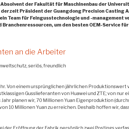
, Absolvent der Fakultät für Maschinenbau der Universi
st derzeit Präsident der Guangdong Precision Casting A
ein Team für Feingusstechnologie und -management v
 Branchenressourcen, um den besten OEM-Service für 
nten an die Arbeiter
Umweltschutz, seriös, freundlich
ahr. Von einem ursprünglichen jährlichen Produktionswert vo
klassigen Gusslieferanten von Huawei und ZTE; von nur ein
 Jahr planen wir, 70 Millionen Yuan Eigenproduktion (durchs
on 10 Millionen Yuan zu erreichen. Deshalb hoffen wir, da
bei der Eröffnung der Fabrik persönlich zwei Postings verfa