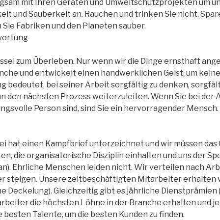
rgsam mit Ihren Geräten und Umweltschutzprojekten um und
keit und Sauberkeit an. Rauchen und trinken Sie nicht. Spar
 Sie Fabriken und den Planeten sauber.
wortung
lüssel zum Überleben. Nur wenn wir die Dinge ernsthaft ang
ranche und entwickelt einen handwerklichen Geist, um kein
g bedeutet, bei seiner Arbeit sorgfältig zu denken, sorgfä
t an den nächsten Prozess weiterzuleiten. Wenn Sie bei der 
ngsvolle Person sind, sind Sie ein hervorragender Mensch.
i hat einen Kampfbrief unterzeichnet und wir müssen das 
die organisatorische Disziplin einhalten und uns der Spek
n). Ehrliche Menschen leiden nicht. Wir verteilen nach Arbe
er steigen. Unsere zeitbeschäftigten Mitarbeiter erhalten 
e Deckelung). Gleichzeitig gibt es jährliche Dienstprämien 
arbeiter die höchsten Löhne in der Branche erhalten und je
e besten Talente, um die besten Kunden zu finden.