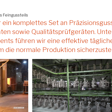
s Feingussteils
 ein komplettes Set an Präzisionsgu
ten sowie Qualitätsprüfgeräten. Unte
ts führen wir eine effektive täglic
 die normale Produktion sicherzustel