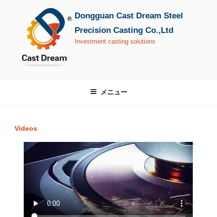
コ
Dongguan Cast Dream Steel
ン
テ
Precision Casting Co.,Ltd
ン
Investment casting solutions
ツ
へ
ス
キ
メニュー
ッ
プ
Videos