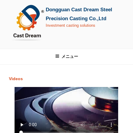
コ
Dongguan Cast Dream Steel
ン
テ
Precision Casting Co.,Ltd
ン
Investment casting solutions
ツ
へ
ス
キ
メニュー
ッ
プ
Videos