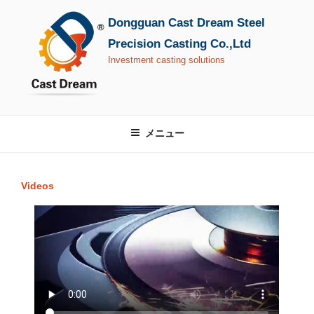
コ
Dongguan Cast Dream Steel
ン
テ
Precision Casting Co.,Ltd
ン
Investment casting solutions
ツ
へ
ス
キ
メニュー
ッ
プ
Videos