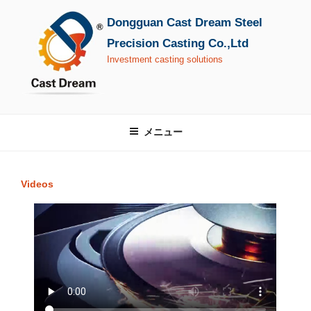
コ
Dongguan Cast Dream Steel
ン
テ
Precision Casting Co.,Ltd
ン
Investment casting solutions
ツ
へ
ス
キ
メニュー
ッ
プ
Videos