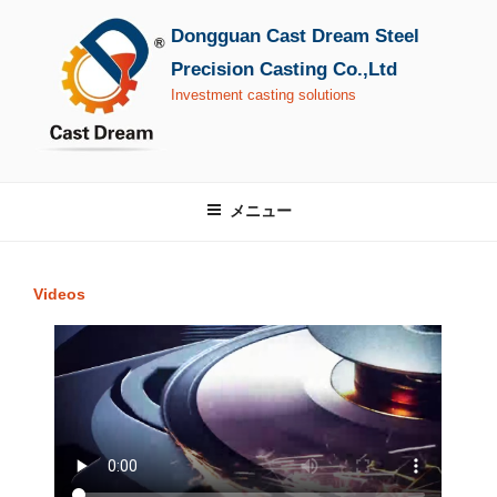
コ
Dongguan Cast Dream Steel
ン
テ
Precision Casting Co.,Ltd
ン
Investment casting solutions
ツ
へ
ス
キ
メニュー
ッ
プ
Videos