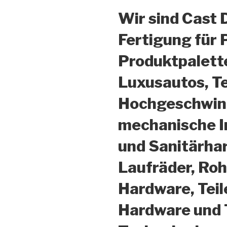
Wir sind Cast 
Fertigung für 
Produktpalette
Luxusautos, T
Hochgeschwind
mechanische In
und Sanitärha
Laufräder, Ro
Hardware, Teil
Hardware und 