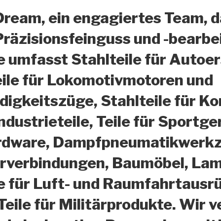
Dream, ein engagiertes Team, d
Präzisionsfeinguss und -bearbe
 umfasst Stahlteile für Autoer
eile für Lokomotivmotoren und
igkeitszüge, Stahlteile für K
dustrieteile, Teile für Sportge
rdware, Dampfpneumatikwerkze
hrverbindungen, Baumöbel, Lam
e für Luft- und Raumfahrtausr
Teile für Militärprodukte. Wi