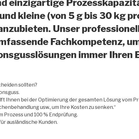
d einzigartige Prozesskapazit
nd kleine (von 5 g bis 30 kg p
nzubieten. Unser professionel
umfassende Fachkompetenz, um 
ionsgusslösungen immer Ihren
cheiden sollten?
ionsguss.
ilft Ihnen bei der Optimierung der gesamten Lösung vom Pr
henbehandlung usw., um Ihre Kosten zu senken.“
m Prozess und 100 % Endprüfung.
 für ausländische Kunden.