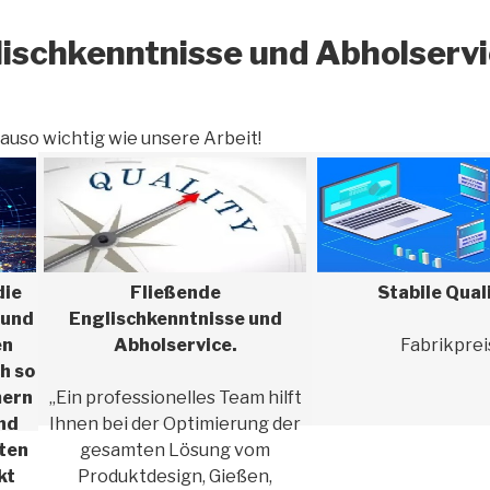
lischkenntnisse und Abholserv
auso wichtig wie unsere Arbeit!
die
Fließende
Stabile Qual
 und
Englischkenntnisse und
en
Abholservice.
Fabrikprei
h so
mern
„Ein professionelles Team hilft
und
Ihnen bei der Optimierung der
ten
gesamten Lösung vom
kt
Produktdesign, Gießen,