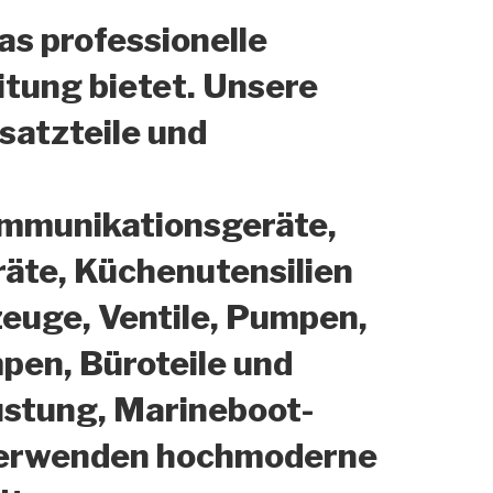
as professionelle
itung bietet. Unsere
satzteile und
ommunikationsgeräte,
räte, Küchenutensilien
uge, Ventile, Pumpen,
pen, Büroteile und
üstung, Marineboot-
r verwenden hochmoderne