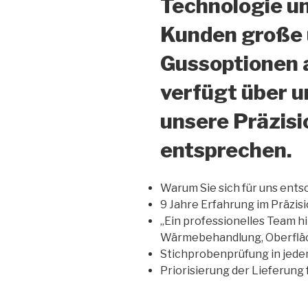
Technologie un
Kunden große u
Gussoptionen a
verfügt über 
unsere Präzis
entsprechen.
Warum Sie sich für uns ents
9 Jahre Erfahrung im Präzis
„Ein professionelles Team h
Wärmebehandlung, Oberfläc
Stichprobenprüfung in jede
Priorisierung der Lieferung