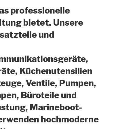
as professionelle
itung bietet. Unsere
satzteile und
ommunikationsgeräte,
räte, Küchenutensilien
uge, Ventile, Pumpen,
pen, Büroteile und
üstung, Marineboot-
r verwenden hochmoderne