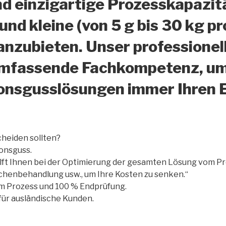
d einzigartige Prozesskapazit
nd kleine (von 5 g bis 30 kg p
nzubieten. Unser professionel
umfassende Fachkompetenz, um 
ionsgusslösungen immer Ihren
cheiden sollten?
ionsguss.
ilft Ihnen bei der Optimierung der gesamten Lösung vom Pr
henbehandlung usw., um Ihre Kosten zu senken.“
m Prozess und 100 % Endprüfung.
 für ausländische Kunden.