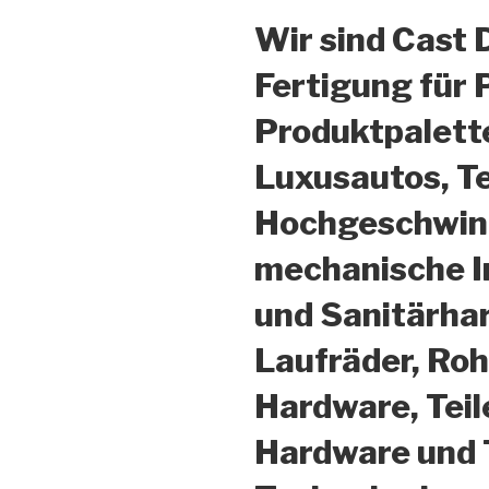
Wir sind Cast 
Fertigung für 
Produktpalette
Luxusautos, T
Hochgeschwind
mechanische In
und Sanitärha
Laufräder, Ro
Hardware, Teil
Hardware und 