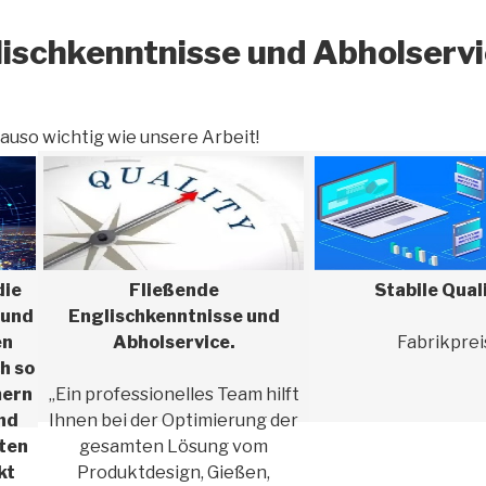
lischkenntnisse und Abholserv
auso wichtig wie unsere Arbeit!
die
Fließende
Stabile Qual
 und
Englischkenntnisse und
en
Abholservice.
Fabrikprei
h so
mern
„Ein professionelles Team hilft
und
Ihnen bei der Optimierung der
ten
gesamten Lösung vom
kt
Produktdesign, Gießen,