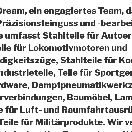
Dream, ein engagiertes Team, d
Präzisionsfeinguss und -bearbe
 umfasst Stahlteile für Autoer
eile für Lokomotivmotoren und
igkeitszüge, Stahlteile für K
dustrieteile, Teile für Sportge
rdware, Dampfpneumatikwerkze
hrverbindungen, Baumöbel, Lam
e für Luft- und Raumfahrtausr
Teile für Militärprodukte. Wi