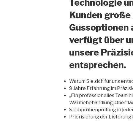
Technologie un
Kunden große u
Gussoptionen a
verfügt über 
unsere Präzis
entsprechen.
Warum Sie sich für uns ents
9 Jahre Erfahrung im Präzis
„Ein professionelles Team h
Wärmebehandlung, Oberfläc
Stichprobenprüfung in jede
Priorisierung der Lieferung