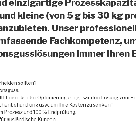
d einzigartige Prozesskapazit
nd kleine (von 5 g bis 30 kg p
nzubieten. Unser professionel
umfassende Fachkompetenz, um 
ionsgusslösungen immer Ihren
cheiden sollten?
ionsguss.
ilft Ihnen bei der Optimierung der gesamten Lösung vom Pr
henbehandlung usw., um Ihre Kosten zu senken.“
m Prozess und 100 % Endprüfung.
 für ausländische Kunden.