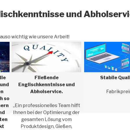
lischkenntnisse und Abholserv
auso wichtig wie unsere Arbeit!
die
Fließende
Stabile Qual
 und
Englischkenntnisse und
en
Abholservice.
Fabrikprei
h so
mern
„Ein professionelles Team hilft
und
Ihnen bei der Optimierung der
ten
gesamten Lösung vom
kt
Produktdesign, Gießen,