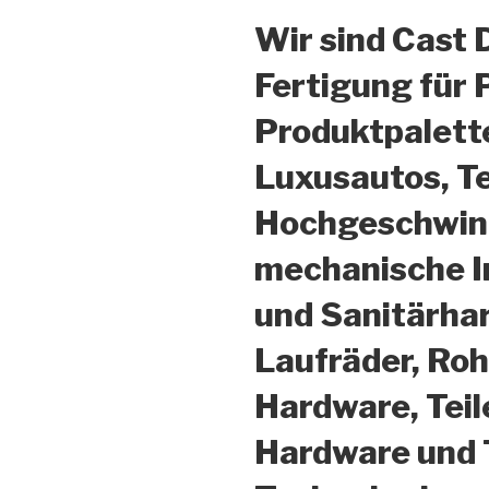
Wir sind Cast 
Fertigung für 
Produktpalette
Luxusautos, T
Hochgeschwind
mechanische In
und Sanitärha
Laufräder, Ro
Hardware, Teil
Hardware und 