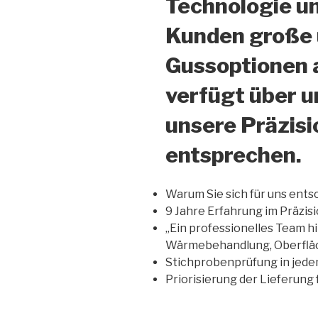
Technologie un
Kunden große u
Gussoptionen a
verfügt über 
unsere Präzis
entsprechen.
Warum Sie sich für uns ents
9 Jahre Erfahrung im Präzis
„Ein professionelles Team h
Wärmebehandlung, Oberfläc
Stichprobenprüfung in jede
Priorisierung der Lieferung