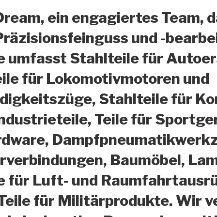
Dream, ein engagiertes Team, d
Präzisionsfeinguss und -bearbe
 umfasst Stahlteile für Autoer
eile für Lokomotivmotoren und
igkeitszüge, Stahlteile für K
dustrieteile, Teile für Sportge
rdware, Dampfpneumatikwerkze
hrverbindungen, Baumöbel, Lam
e für Luft- und Raumfahrtausr
Teile für Militärprodukte. Wi