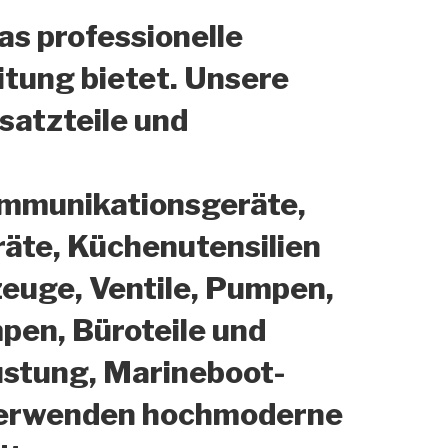
as professionelle
itung bietet. Unsere
satzteile und
ommunikationsgeräte,
räte, Küchenutensilien
uge, Ventile, Pumpen,
pen, Büroteile und
üstung, Marineboot-
r verwenden hochmoderne