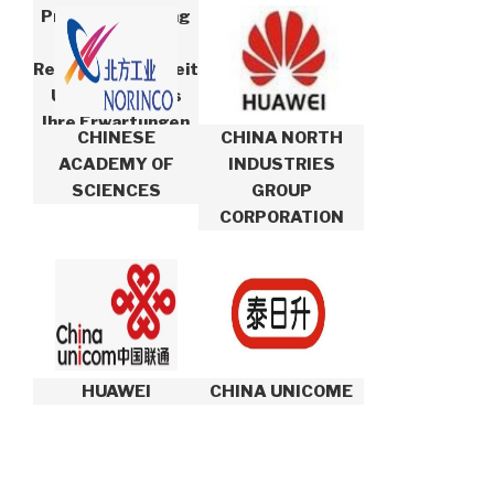
Produktlieferung
Wird Die
Reaktionsfähigkeit
Unseres Teams
Ihre Erwartungen
CHINESE
CHINA NORTH
Erfüllen Und
ACADEMY OF
INDUSTRIES
Übertreffen.
SCIENCES
GROUP
CORPORATION
HUAWEI
CHINA UNICOME