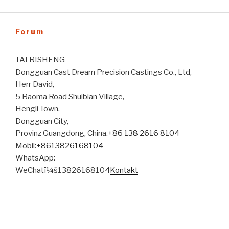
Forum
TAI RISHENG
Dongguan Cast Dream Precision Castings Co., Ltd,
Herr David,
5 Baoma Road Shuibian Village,
Hengli Town,
Dongguan City,
Provinz Guangdong, China.
+86 138 2616 8104
Mobil:
+8613826168104
WhatsApp:
WeChatï¼š13826168104
Kontakt