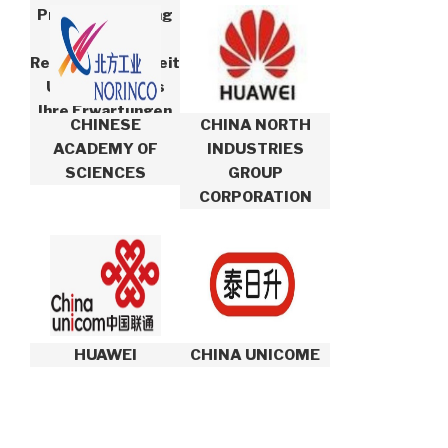
Produktlieferung
Wird Die
Reaktionsfähigkeit
Unseres Teams
Ihre Erwartungen
CHINESE
CHINA NORTH
Erfüllen Und
ACADEMY OF
INDUSTRIES
Übertreffen.
SCIENCES
GROUP
CORPORATION
HUAWEI
CHINA UNICOME