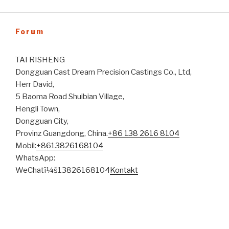
Forum
TAI RISHENG
Dongguan Cast Dream Precision Castings Co., Ltd,
Herr David,
5 Baoma Road Shuibian Village,
Hengli Town,
Dongguan City,
Provinz Guangdong, China.
+86 138 2616 8104
Mobil:
+8613826168104
WhatsApp:
WeChatï¼š13826168104
Kontakt