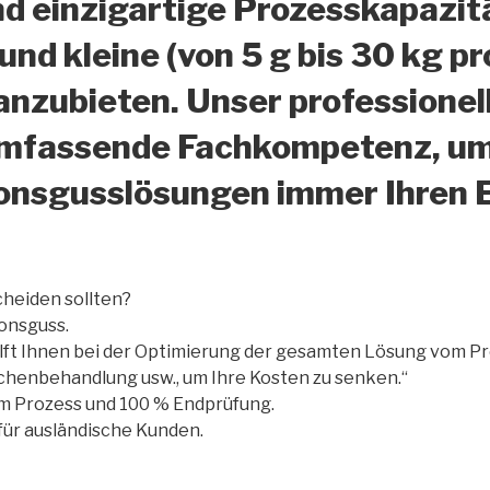
d einzigartige Prozesskapazit
nd kleine (von 5 g bis 30 kg p
nzubieten. Unser professionel
umfassende Fachkompetenz, um 
ionsgusslösungen immer Ihren
cheiden sollten?
ionsguss.
ilft Ihnen bei der Optimierung der gesamten Lösung vom Pr
henbehandlung usw., um Ihre Kosten zu senken.“
m Prozess und 100 % Endprüfung.
 für ausländische Kunden.