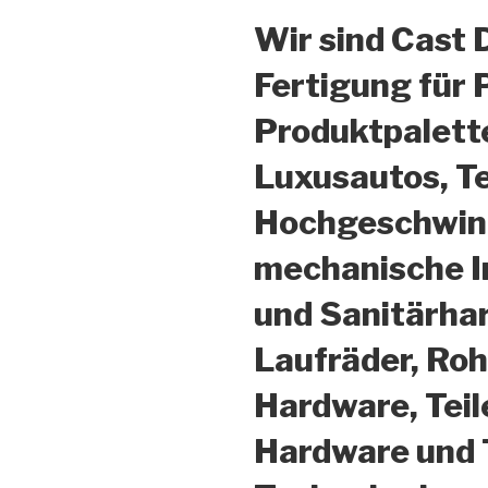
Wir sind Cast 
Fertigung für 
Produktpalette
Luxusautos, T
Hochgeschwind
mechanische In
und Sanitärha
Laufräder, Ro
Hardware, Teil
Hardware und 