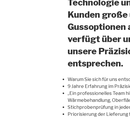
Technologie un
Kunden große u
Gussoptionen a
verfügt über 
unsere Präzis
entsprechen.
Warum Sie sich für uns ents
9 Jahre Erfahrung im Präzis
„Ein professionelles Team h
Wärmebehandlung, Oberfläc
Stichprobenprüfung in jede
Priorisierung der Lieferung