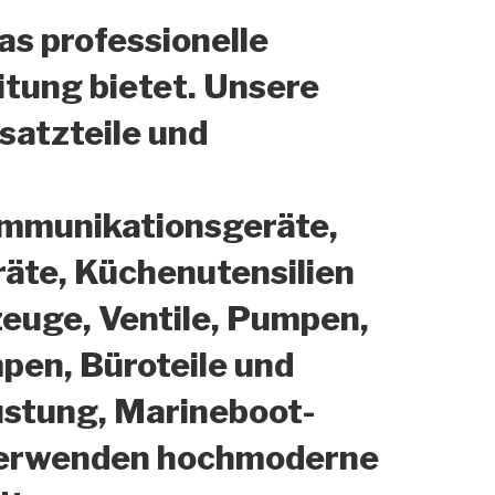
as professionelle
itung bietet. Unsere
satzteile und
ommunikationsgeräte,
räte, Küchenutensilien
uge, Ventile, Pumpen,
pen, Büroteile und
üstung, Marineboot-
r verwenden hochmoderne