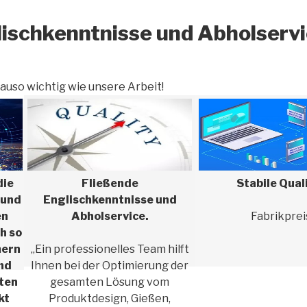
lischkenntnisse und Abholserv
auso wichtig wie unsere Arbeit!
die
Fließende
Stabile Qual
 und
Englischkenntnisse und
en
Abholservice.
Fabrikprei
h so
mern
„Ein professionelles Team hilft
und
Ihnen bei der Optimierung der
ten
gesamten Lösung vom
kt
Produktdesign, Gießen,