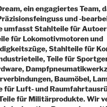
Dream, ein engagiertes Team, d
Präzisionsfeinguss und -bearbe
 umfasst Stahlteile für Autoer
eile für Lokomotivmotoren und
igkeitszüge, Stahlteile für K
dustrieteile, Teile für Sportge
rdware, Dampfpneumatikwerkze
hrverbindungen, Baumöbel, Lam
e für Luft- und Raumfahrtausr
Teile für Militärprodukte. Wi